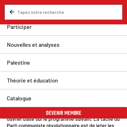
NOTRE
PROGRAMME
CE POUR QUOI NOUS NOUS
BATTONS
Le système capitaliste est la cause première de la
pauvreté, du racisme, de la violence, de la
destruction de l’environnement et de la guerre. Les
communistes luttent pour renverser ce système
pourri et le remplacer par une nouvelle société
sans classes basée sur le principe « de chacun
selon ses capacités, à chacun selon ses besoins ».
Pour y parvenir, nous luttons pour un gouvernement
ouvrier basé sur le programme suivant. La tâche du
Parti communiste révolutionnaire est de jeter les