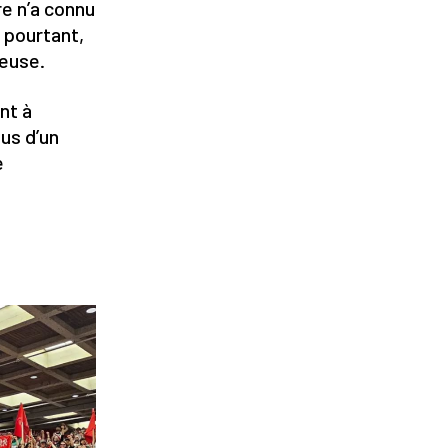
re n’a connu
t pourtant,
neuse.
nt à
lus d’un
e