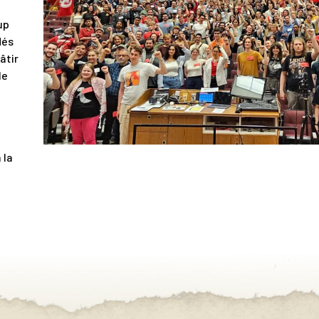
up
dés
âtir
le
 la