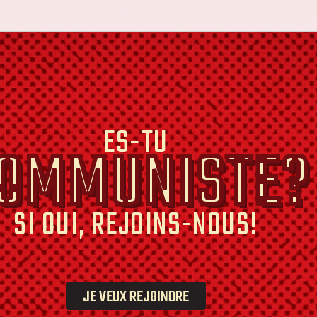
ES-TU
OMMUNISTE?
SI OUI, REJOINS-NOUS!
JE VEUX REJOINDRE