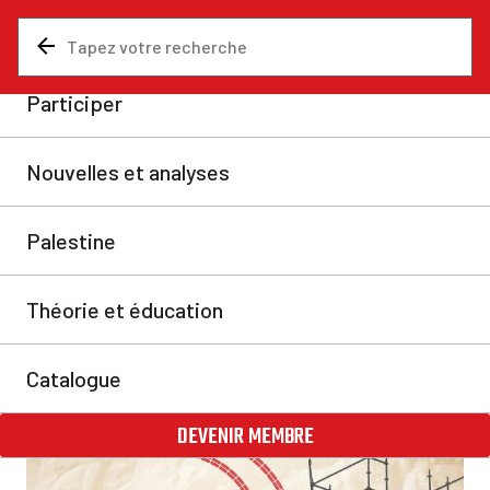
Nouvelles et analyses
Analyses
Comment construire une
cellule communiste
Avec un peu de travail, n’importe qui peut fonder une
cellule communiste. Cet article vous donnera quelques
conseils et lignes directrices pour vous aider à
commencer.
La rédaction
jeu. 11 janv. 2024
Partager