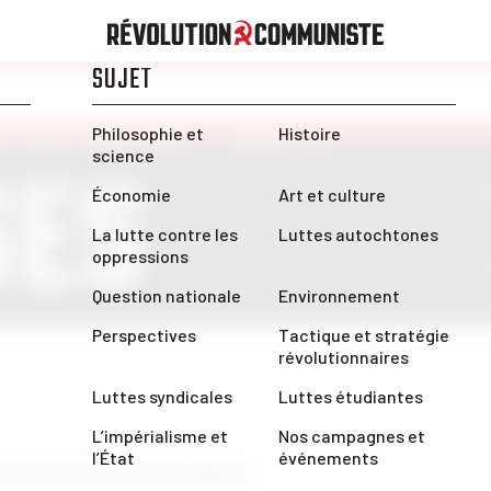
LES ET
SES