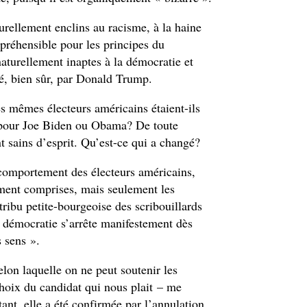
urellement enclins au racisme, à la haine
préhensible pour les principes du
naturellement inaptes à la démocratie et
té, bien sûr, par Donald Trump.
es mêmes électeurs américains étaient-ils
té pour Joe Biden ou Obama? De toute
nt sains d’esprit. Qu’est-ce qui a changé?
e comportement des électeurs américains,
ement comprises, mais seulement les
tribu petite-bourgeoise des scribouillards
a démocratie s’arrête manifestement dès
s sens ».
lon laquelle on ne peut soutenir les
choix du candidat qui nous plait – me
ant, elle a été confirmée par l’annulation