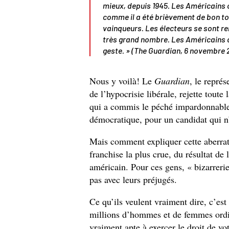
mieux, depuis 1945. Les Américains o
comme il a été brièvement de bon ton
vainqueurs. Les électeurs se sont re
très grand nombre. Les Américains d
geste. » (
The Guardian
, 6 novembre
Nous y voilà! Le
Guardian
, le représ
de l’hypocrisie libérale, rejette toute
qui a commis le péché impardonnable 
démocratique, pour un candidat qui n’
Mais comment expliquer cette aberrati
franchise la plus crue, du résultat de
américain. Pour ces gens, « bizarreri
pas avec leurs préjugés.
Ce qu’ils veulent vraiment dire, c’est
millions d’hommes et de femmes ordin
vraiment apte à exercer le droit de vo