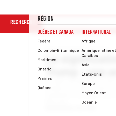
RECHERCHER
Nouvelles et analyses
États-Unis
La significat
Trump : une a
Les efforts de Trump pour reculer
lointaine sont voués à l’échec en
transformée et du rapport de force
États-Unis.
Alan Woods
mar. 8 avr. 2025