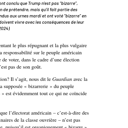
nt conclu que Trump n’est pas “bizarre”,
 de prétendre, mais qu’il fait partie des
ndus aux urnes mardi et ont voté “bizarre” en
oivent vivre avec les conséquences de leur
 2024)
entant le plus répugnant et la plus vulgaire
 la responsabilité sur le peuple américain
de voter, dans le cadre d’une élection
est pas de son goût.
on? Il s’agit, nous dit le
Guardian
avec la
 la supposée « bizarrerie » du peuple
e » est évidemment tout ce qui ne coïncide
 que l’électorat américain – c’est-à-dire des
aires de la classe ouvrière – n’est pas
te, puisqu’il est organiquement « bizarre ».