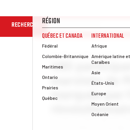
RECHERCHER
Nouvelles et analyses
Analyses
460 participa
marxiste de 
marquée par 
révolutionnai
Le retour de l’École marxiste d’
trois ans d’absence n’a pas déçu