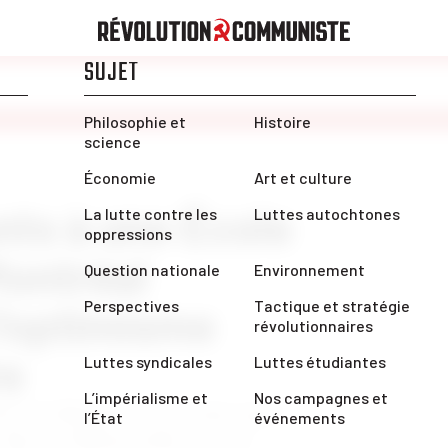
nts à une École
Montréal
l’optimisme
re
hiver de Montréal en personne après
. Environ 460 personnes se sont