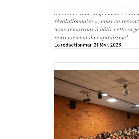
réunies pour une fin de semaine 
ambiance tout simplement électri
révolutionnaire », nous en ressor
nous réussirons à bâtir cette org
renversement du capitalisme!
La rédaction
mar. 21 févr. 2023