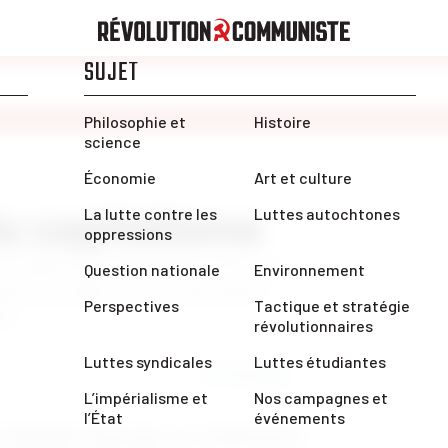
du capitalisme
 à offrir aux travailleurs. Face aux
éponse possible pour le mouvement
ie.
Partager
’habitude d’intervenir aux manifestations