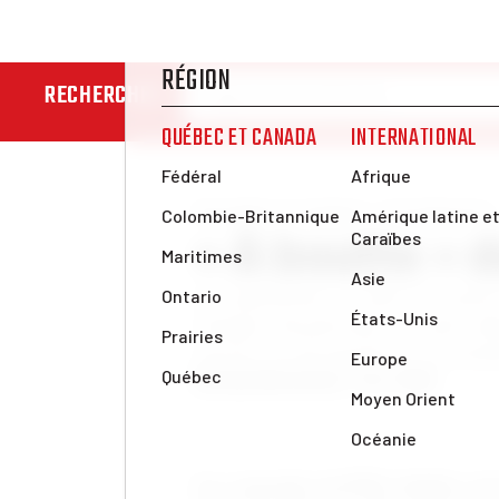
RECHERCHER
Nouvelles et analyses
Contributions
« À boutte » 
Le capitalisme n’a plus une miette
attaques du patronat, la seule r
ouvrier est de paralyser l’économ
Nicolas Dionne
mar. 7 avr. 2026
Les camarades du PCR à Québec ont l