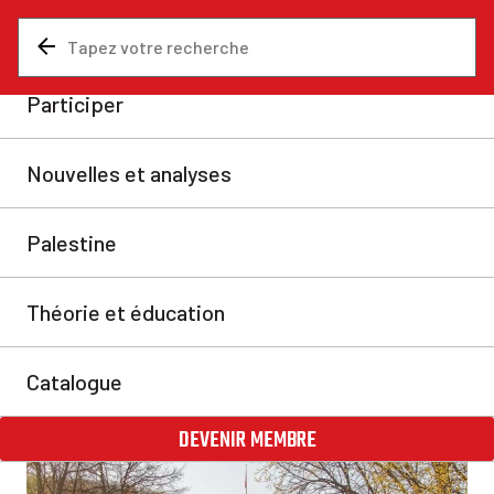
Nouvelles et analyses
Analyses
Interdit de manifester
contre un génocide
Depuis que les campements ont déferlé sur les
universités au printemps, la classe dirigeante
canadienne a fait savoir qu’elle souhaitait que les
manifestations cessent.
Connor Bennett
mar. 22 oct. 2024
Partager