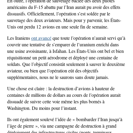
En outre, l’opération de sauvetage bâclée des deux pilotes
américains du F-15 abattu par l’Iran aurait pu avoir des effets
dissuasifs. Officiellement, l’opération s’est soldée par le
sauvetage des deux aviateurs. Mais pour y parvenir, les États-
Unis ont perdu 12 avions en une seule fin de semaine.
Les Iraniens
ont avancé
que toute l’opération n’aurait servi qu’à
couvrir une tentative de s’emparer de l’uranium enrichi dans
une usine avoisinante, à Isfahan. Les États-Unis ont bel et bien
réquisitionné un petit aérodrome et déployé une centaine de
soldats. Que l’objectif consistât seulement à sauver le deuxième
aviateur, ou bien que l’opération eût des objectifs
supplémentaires, nous ne le saurons sans doute jamais.
Une chose est claire : la destruction d’avions à hauteur de
centaines de millions de dollars au cours de l’opération aurait
dissuadé de suivre cette voie même les plus bornés à
Washington. Du moins pour l’instant.
Ils ont également soulevé l’idée de « bombarder l’Iran jusqu’à
l’âge de pierre », via une campagne de destruction à grand
déploiement des infrastructures civiles (ponts, terminaux