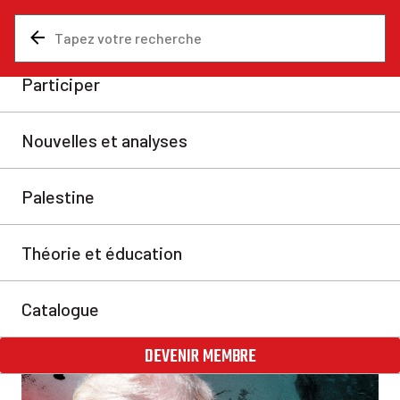
Nouvelles et analyses
Moyen Orient
La défaite de Trump en Iran
et ses conséquences
Donald Trump se trouve désormais dans une situation
intenable où chaque action qu’il entreprendra lui sera
nuisible.
Jorge Martín
jeu. 7 mai 2026
Partager