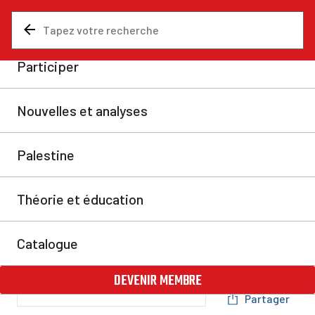
Nouvelles et analyses
Afrique
La dislocation de
l’impérialisme français en
Afrique de l’Ouest
Le 26 juillet, un coup d’État renversait le président
nigérien Mohamed Bazoum. C’est le dernier en date
d’une série de coups d’État dirigés contre des
dirigeants pro-français – après le Mali, le Burkina
Faso et la Guinée. L’impérialisme français est en train
de perdre le contrôle de l’Afrique de l’Ouest.
marxiste.org
mer. 6 sept. 2023
Partager