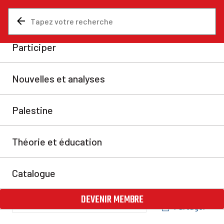
Nouvelles et analyses
Audio et vidéo
« Les communistes
arrivent ! » : un film
documentaire sur la
fondation de l’ICR
Ce documentaire de l’Internationale communiste
révolutionnaire retrace la naissance d’un parti
marxiste mondial, né de la crise du capitalisme et de
la montée des idées du communisme chez la jeunesse.
La rédaction
lun. 27 oct. 2025
Partager