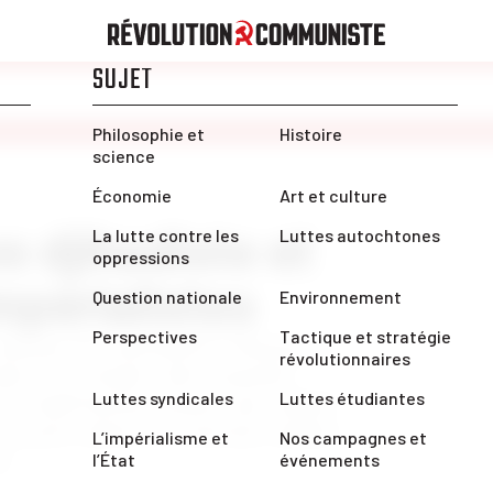
ve djihadiste et
périalistes
onjointe des nationalistes Touaregs et
dans l’incertitude. Jules Legendre
e l’impérialisme français qui, malgré
tout pour saboter les nouveaux régimes
e.