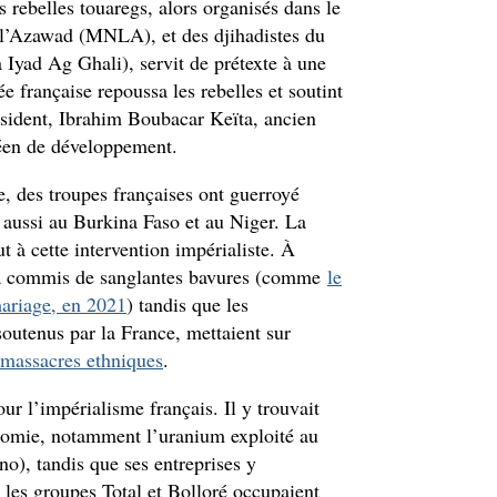
 rebelles touaregs, alors organisés dans le
 l’Azawad (MNLA), et des djihadistes du
 Iyad Ag Ghali), servit de prétexte à une
e française repoussa les rebelles et soutint
ésident, Ibrahim Boubacar Keïta, ancien
éen de développement.
, des troupes françaises ont guerroyé
 aussi au Burkina Faso et au Niger. La
ut à cette intervention impérialiste. À
e a commis de sanglantes bavures (comme
le
ariage, en 2021
) tandis que les
outenus par la France, mettaient sur
s massacres ethniques
.
ur l’impérialisme français. Il y trouvait
onomie, notamment l’uranium exploité au
o), tandis que ses entreprises y
 les groupes Total et Bolloré occupaient