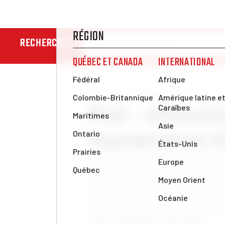
RECHERCHER
Nouvelles et analyses
Afrique
Mali : offensi
manœuvres im
Au Mali, une nouvelle offensive c
des djihadistes plonge la région 
analyse les manœuvres cyniques d
ses échecs passés, semble prêt à 
sahéliens et restaurer son contrôl
Jules Legendre
mer. 20 mai 2026