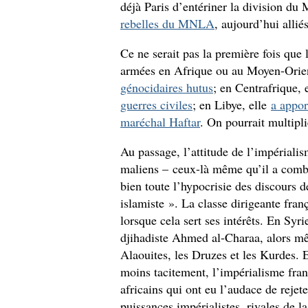
déjà Paris d’entériner la division du
rebelles du MNLA
, aujourd’hui alli
Ce ne serait pas la première fois que 
armées en Afrique ou au Moyen-Orie
génocidaires hutus
; en Centrafrique, 
guerres civiles
; en Libye, elle
a appor
maréchal Haftar
. On pourrait multipli
Au passage, l’attitude de l’impérialis
maliens – ceux-là même qu’il a comb
bien toute l’hypocrisie des discours 
islamiste ». La classe dirigeante fra
lorsque cela sert ses intérêts. En Syri
djihadiste Ahmed al-Charaa, alors mê
Alaouites, les Druzes et les Kurdes. 
moins tacitement, l’impérialisme fran
africains qui ont eu l’audace de rejet
puissances impérialistes, rivales de l