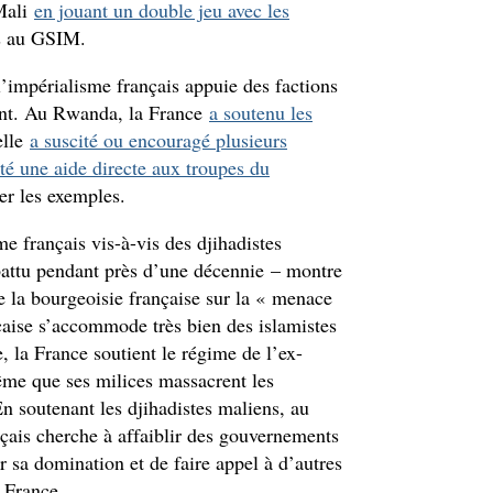
 Mali
en jouant un double jeu avec les
és au GSIM.
l’impérialisme français appuie des factions
nt. Au Rwanda, la France
a soutenu les
elle
a suscité ou encouragé plusieurs
té une aide directe aux troupes du
er les exemples.
me français vis-à-vis des djihadistes
attu pendant près d’une décennie – montre
de la bourgeoisie française sur la « menace
nçaise s’accommode très bien des islamistes
e, la France soutient le régime de l’ex-
me que ses milices massacrent les
En soutenant les djihadistes maliens, au
çais cherche à affaiblir des gouvernements
er sa domination et de faire appel à d’autres
a France.