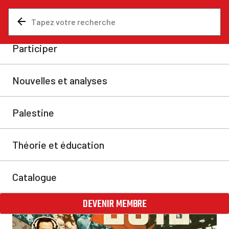
Nouvelles et analyses
Analyses
Podcast : La grève
étudiante de 2012
Tiré de nos archives.
Podcast communiste révolutionnaire
mar. 19 nov. 2024
Partager