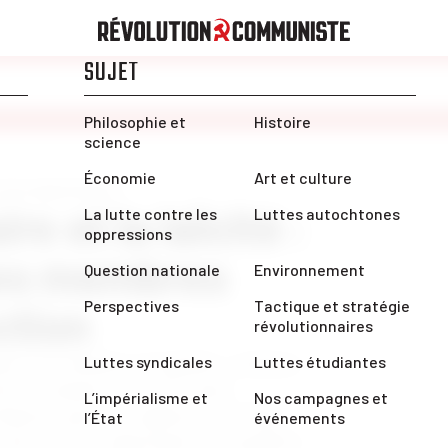
e les oppressions
e et la laïcité :
des membres
ction
nts, les membres de Québec solidaire
fin de semaine ont voté contre
eligieux pour les employés de l’État
t une victoire importante des membres