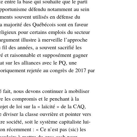
te entre la base qui souhaite que le parti
’opportunisme défendu notamment au sein
uments souvent utilisés en défense du
 majorité des Québécois sont en faveur
eligieux pour certains emplois du secteur
argument illustre à merveille l’approche
 fil des années, a souvent sacrifié les
éré et raisonnable et supposément gagner
t sur les alliances avec le PQ, une
égoriquement rejetée au congrès de 2017 par
 fait, nous devons continuer à mobiliser
re les compromis et le penchant à la
ojet de loi sur la « laïcité » de la CAQ,
diviser la classe ouvrière et pointer vers
e société, soit le système capitaliste lui-
n récemment : « Ce n’est pas (sic) les
couloirs à mettre du gros cash pour