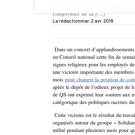
de la base qui militent depuis de
compromis de la […]
La rédaction
mar. 2 avr. 2019
Dans un concert d’applaudissements,
en Conseil national cette fin de semai
signes religieux pour les employés de
une victoire importante des membres d
mois
pour changer la position de co
après le dépôt de l’odieux projet de l
de QS ont exprimé leur soutien aux mi
catégorique des politiques racistes 
Cette victoire est le résultat du trava
organisés autour du groupe « Solidair
milité pendant plusieurs mois pour que