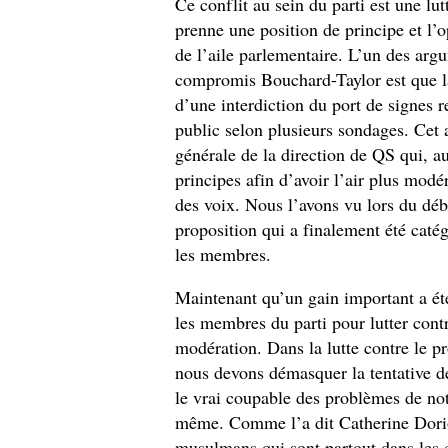
Ce conflit au sein du parti est une lut
prenne une position de principe et l
de l’aile parlementaire. L’un des arg
compromis Bouchard-Taylor est que la
d’une interdiction du port de signes r
public selon plusieurs sondages. Cet 
générale de la direction de QS qui, au
principes afin d’avoir l’air plus mod
des voix. Nous l’avons vu lors du déba
proposition qui a finalement été cat
les membres.
Maintenant qu’un gain important a été
les membres du parti pour lutter cont
modération. Dans la lutte contre le pr
nous devons démasquer la tentative de 
le vrai coupable des problèmes de notr
même. Comme l’a dit Catherine Dorio
musulmans qui sont partout dans les 