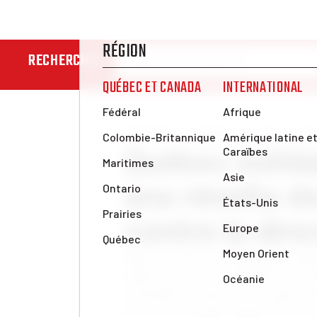
RECHERCHER
Nouvelles et analyses
La lutte contr
Québec solidair
une révolte 
contre la dire
Dans un concert d’applaudisseme
réunis en Conseil national cette 
l’interdiction du port de signes r
par une écrasante majorité. C’es