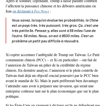
Après le sommet, cependant, Trump a laissé paraître combien
l’affectent la puissance chinoise et les déboires américains en
Iran
en déclarant à
Fox News
:
Vous savez, lorsqu’on évalue les probabilités, la Chine
est un pays très, très puissant, très gros. Ça, c’est une
très petite île. Pensez-y, elles sont à 59 miles l’une de
l’autre. 59 miles. Nous, on est à 9500 miles. C’est un
problème un petit peu difficile à résoudre.
Xi espère accentuer l’ambiguïté de Trump sur Taïwan. Le Parti
communiste chinois (PCC) – et Xi en particulier – ont fait de
l’annexion de Taïwan un pilier de la crédibilité du régime
chinois. En dernière analyse, l’annexion et le plein contrôle de
Taïwan était déjà un objectif crucial poursuivi par le PCC bien
avant le mandat de Xi. Mais le parti préfèrerait bien davantage
l’atteindre sans avoir à préparer une invasion, qui serait une
entreprise coûteuse tant sur le plan économique que sur le plan
politique.
Si les États-Unis en viennent à déclarer qu’ils ne défendront pas