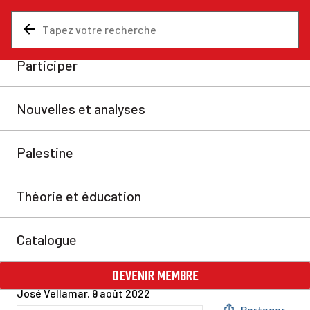
Nouvelles et analyses
Analyses
Pelosi alimente le conflit
avec la Chine avec sa visite
à Taïwan
Après des jours d’intense spéculation et de faux-
fuyants, la présidente de la Chambre des représentants
des États-Unis, Nancy Pelosi, a atterri à Taipei, à
Taïwan, à bord d’un avion de l’US Air Force. Cette
provocation irresponsable et réactionnaire de
l’impérialisme américain envers la Chine menace de
déstabiliser l’ensemble de la région indo-pacifique.
José Vella
mar. 9 août 2022
Partager