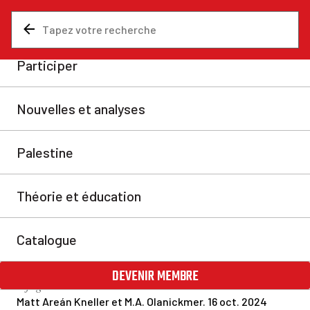
Nouvelles et analyses
Fédéral
Samidoun brûle des
drapeaux, Israël brûle des
hôpitaux – Qui sont les
terroristes?
La veille du jour où Samidoun a été déclaré
« terroriste » pour avoir brûlé des drapeaux et crié
des slogans, l’armée israélienne a bombardé l’hôpital
al-Aqsa à Gaza, déclenchant un incendie qui a détruit
des installations de fortune et des abris pour les
réfugiés.
Matt Areán Kneller et M.A. Olanick
mer. 16 oct. 2024