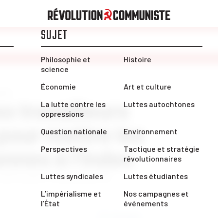
ales
s travailleurs
 pour mettre les
ennes à l’index
 suivre pour le mouvement de
Partager