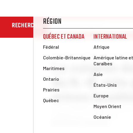
RECHERCHER
Nouvelles et analyses
Luttes syndic
Le congrès de
du N.-B. vote
armes israéli
Cette résolution montre la voie à
solidarité avec la Palestine.
Renu Brar
mar. 24 juin 2025