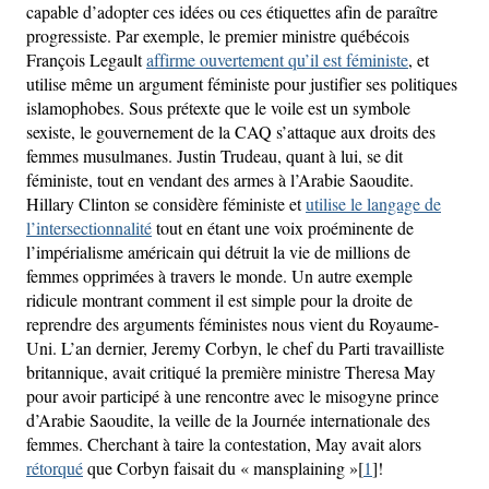
capable d’adopter ces idées ou ces étiquettes afin de paraître
progressiste. Par exemple, le premier ministre québécois
François Legault
affirme ouvertement qu’il est féministe
, et
utilise même un argument féministe pour justifier ses politiques
islamophobes. Sous prétexte que le voile est un symbole
sexiste, le gouvernement de la CAQ s’attaque aux droits des
femmes musulmanes. Justin Trudeau, quant à lui, se dit
féministe, tout en vendant des armes à l’Arabie Saoudite.
Hillary Clinton se considère féministe et
utilise le langage de
l’intersectionnalité
tout en étant une voix proéminente de
l’impérialisme américain qui détruit la vie de millions de
femmes opprimées à travers le monde. Un autre exemple
ridicule montrant comment il est simple pour la droite de
reprendre des arguments féministes nous vient du Royaume-
Uni. L’an dernier, Jeremy Corbyn, le chef du Parti travailliste
britannique, avait critiqué la première ministre Theresa May
pour avoir participé à une rencontre avec le misogyne prince
d’Arabie Saoudite, la veille de la Journée internationale des
femmes. Cherchant à taire la contestation, May avait alors
rétorqué
que Corbyn faisait du « mansplaining »[
1
]!