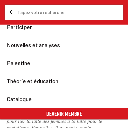
Nouvelles et analyses
Histoire
Luxemburg, Zetkin,
Kollontaï : les marxistes et
l’émancipation des femmes
Les dernières années ont vu un renouveau de la lutte
contre l’oppression des femmes à une échelle
internationale. Les écrits marxistes d’Eleanor Marx,
de Rosa Luxemburg, de Clara Zetkin et d’Alexandra
Kollontaï, entre autres, gardent à cet effet toute leur
pertinence aujourd’hui. Comme nous le verrons, ces
grandes dirigeantes socialistes se sont toujours battues
pour lier la lutte des femmes à la lutte pour le
socialisme. Pour elles, il ne peut y avoir